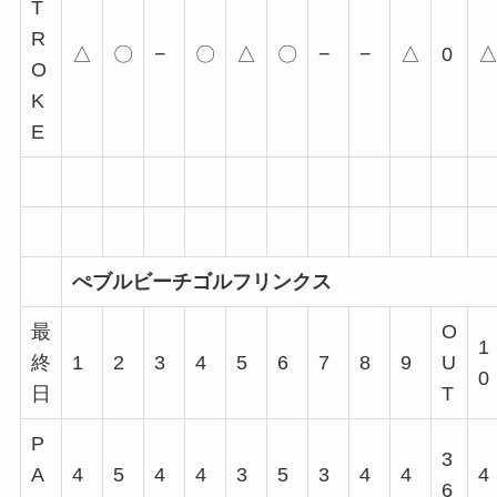
T
R
△
〇
−
〇
△
〇
−
−
△
0
O
K
E
ぺブルビーチゴルフリンクス
最
O
1
終
1
2
3
4
5
6
7
8
9
U
0
日
T
P
3
A
4
5
4
4
3
5
3
4
4
4
6