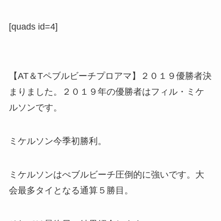
[quads id=4]
【AT＆Tペブルビーチプロアマ】２０１９優勝者決
まりました。２０１９年の
優勝者はフィル・
ミケ
ルソン
です。
ミケルソン
今季初勝利
。
ミケルソンはぺブルビーチ圧倒的に強いです。大
会最多タイとなる
通算５勝目
。