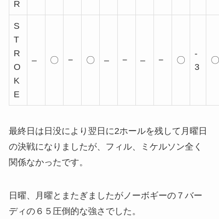
R
S
T
R
-
–
〇
−
〇
–
−
–
−
〇
O
3
K
E
最終日は日没により翌日に2ホールを残して月曜日
の決戦になりましたが、フィル、ミケルソン全く
関係なかったです。
日曜、月曜とまたぎましたがノーボギーの
７バー
ディの６５
圧倒的な強さでした。