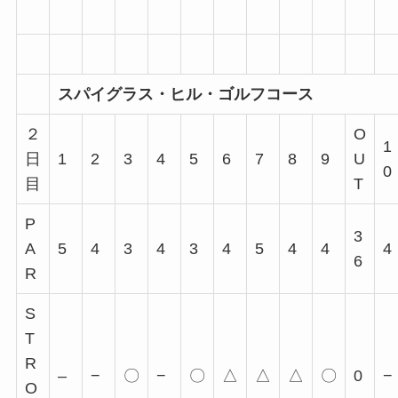
スパイグラス・ヒル・ゴルフコース
２
O
1
日
1
2
3
4
5
6
7
8
9
U
0
目
T
P
3
A
5
4
3
4
3
4
5
4
4
4
6
R
S
T
R
–
−
〇
−
〇
△
△
△
〇
0
−
O