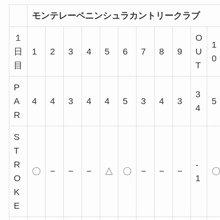
モンテレーペニンシュラカントリークラブ
１
O
1
日
1
2
3
4
5
6
7
8
9
U
0
目
T
P
3
A
4
4
3
4
4
5
3
4
3
5
4
R
S
T
R
-
〇
−
−
−
△
〇
−
−
−
O
1
K
E