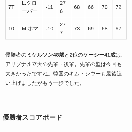
L.グロ
27
7T
-11
68
66
70
72
ーバー
6
27
10
M.ホマ
-10
73
69
68
67
7
優勝者の
ミケルソン48歳
と2位の
ケーシー41歳
は、
アリゾナ州立大の先輩・後輩。先輩の壁は今回も
大きかったですね。韓国のキム・シウーも最後追
い上げましたがもう一歩でした。
優勝者スコアボード