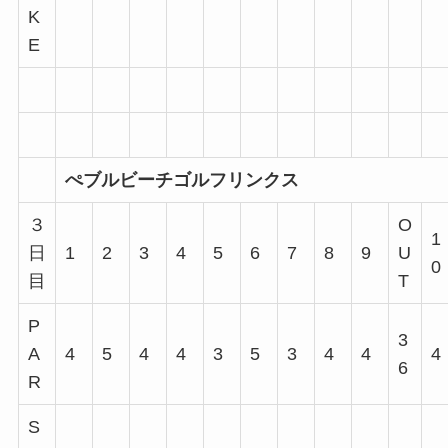
K
E
ぺブルビーチゴルフリンクス
３
O
1
日
1
2
3
4
5
6
7
8
9
U
0
目
T
P
3
A
4
5
4
4
3
5
3
4
4
4
6
R
S