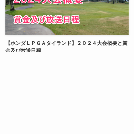
【ホンダＬＰＧＡタイランド】２０２４大会概要と賞
金及び放送日程
2024年2月9日
1
2
...
18