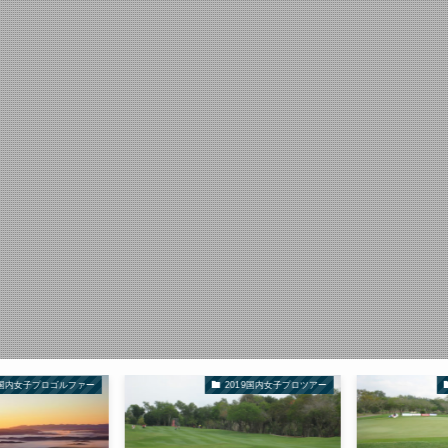
内女子プロゴルファー
2019国内女子プロツアー