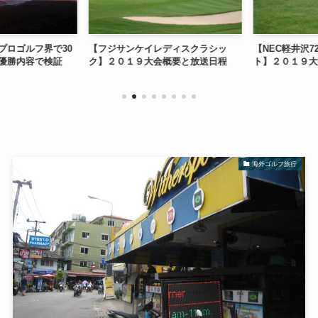
ロゴルフ界で30
【フジサンケイレディスクラシッ
【NEC軽井沢7
優勝内容で検証
ク】２０１９大会概要と放送日程
ト】２０１９大
海外ゴルフ旅行