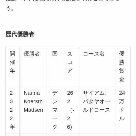
う。
歴代優勝者
開
優勝者
国
ス
コース名
優
催
コ
勝
年
ア
賞
金
2
Nanna
デ
26
サイアム、
24
0
Koerstz
ン
2
パタヤオー
万
2
Madsen
マ
（-
ルドコース
ド
2
ー
2
ル
年
ク
6)