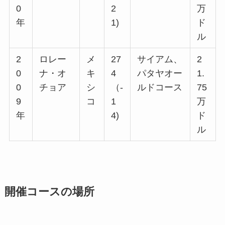
0
2
万
年
1)
ド
ル
2
ロレー
メ
27
サイアム、
2
0
ナ・オ
キ
4
パタヤオー
1.
0
チョア
シ
（-
ルドコース
75
9
コ
1
万
年
4)
ド
ル
開催コースの場所