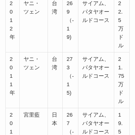
2
ヤニ・
台
26
サイアム、
2
0
ツェン
湾
9
パタヤオー
2.
1
（-
ルドコース
5
2
1
万
年
9)
ド
ル
2
ヤニ・
台
27
サイアム、
2
0
ツェン
湾
3
パタヤオー
1.
1
（-
ルドコース
75
1
1
万
年
5)
ド
ル
2
宮里藍
日
26
サイアム、
1
0
本
7
パタヤオー
9.
1
（-
ルドコース
5