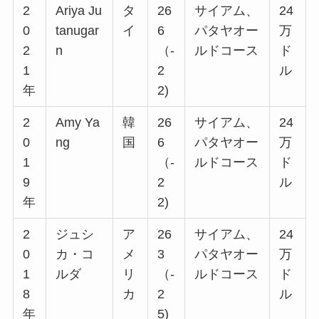
2
Ariya Ju
タ
26
サイアム、
24
0
tanugar
イ
6
パタヤオー
万
2
n
（-
ルドコース
ド
1
2
ル
年
2)
2
Amy Ya
韓
26
サイアム、
24
0
ng
国
6
パタヤオー
万
1
（-
ルドコース
ド
9
2
ル
年
2)
2
ジュシ
ア
26
サイアム、
24
0
カ・コ
メ
3
パタヤオー
万
1
ルダ
リ
（-
ルドコース
ド
8
カ
2
ル
年
5)