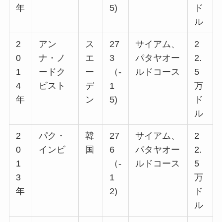
年
5)
ド
ル
2
アン
ス
27
サイアム、
2
0
ナ・ノ
エ
3
パタヤオー
2.
1
ードク
ー
（-
ルドコース
5
4
ビスト
デ
1
万
年
ン
5)
ド
ル
2
パク・
韓
27
サイアム、
2
0
インビ
国
6
パタヤオー
2.
1
（-
ルドコース
5
3
1
万
年
2)
ド
ル