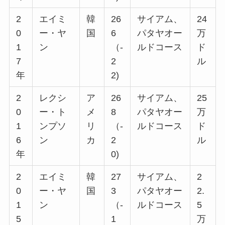
2
エイミ
韓
26
サイアム、
24
0
ー・ヤ
国
6
パタヤオー
万
1
ン
（-
ルドコース
ド
7
2
ル
年
2)
2
レクシ
ア
26
サイアム、
25
0
ー・ト
メ
8
パタヤオー
万
1
ンプソ
リ
（-
ルドコース
ド
6
ン
カ
2
ル
年
0)
2
エイミ
韓
27
サイアム、
2
0
ー・ヤ
国
3
パタヤオー
2.
1
ン
（-
ルドコース
5
5
1
万