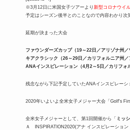
※3月12日に米国女子ツアーより
新型コロナウイ
予定はシーズン後半とのことなので内容わかり次
延期が決まった大会
ファウンダーズカップ（19～22日／アリゾナ州／
キアクラシック（26～29日／カリフォルニア州／
ANAインスピレーション（4月2～5日／カリフォ
残念ながら下記予定していたANAインスピレーシ
2020年いよいよ
全米女子メジャー大会
「Golf’s F
全米女子メジャーとして、第1回開催から「
ミッ
Ａ INSPIRATION2020(アナ インスピレーション 