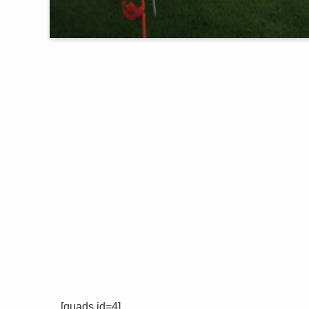
[quads id=4]