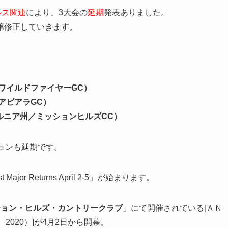
ルス関連
により、3大会の
延期
発表ありました。
第修正していきます。
ワイルドファイヤーGC）
アビアラGC）
ルニア州／ミッションヒルズCC）
ョンも延期です。
irst Major Returns April 2-5」が始まります。
ション・ヒルズ・カントリークラブ
」にて開催されている
[ＡＮ
2020）]
が
4月2日から開幕
。