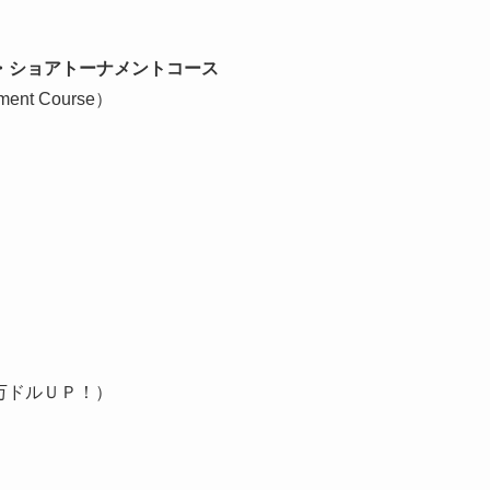
・ショアトーナメントコース
nament Course）
０万ドルＵＰ！）