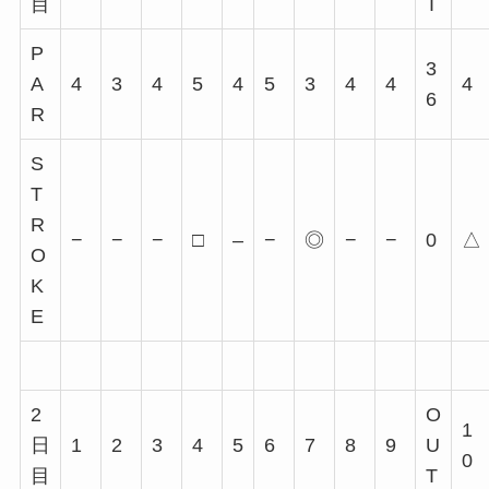
目
T
P
3
A
4
3
4
5
4
5
3
4
4
4
6
R
S
T
R
−
−
−
□
–
−
◎
−
−
0
△
O
K
E
2
O
1
日
1
2
3
4
5
6
7
8
9
U
0
目
T