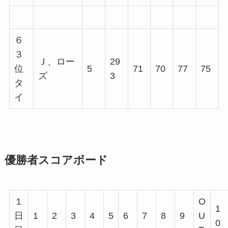
６
３
Ｊ、ロー
29
位
5
71
70
77
75
ズ
3
タ
イ
優勝者スコアボード
１
O
1
日
1
2
3
4
5
6
7
8
9
U
0