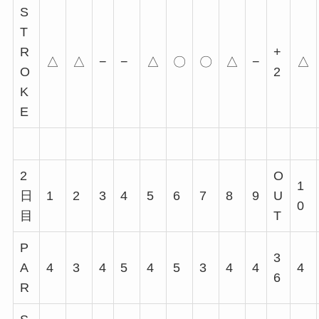
S
T
R
+
△
△
−
−
△
〇
〇
△
−
△
O
2
K
E
2
O
1
日
1
2
3
4
5
6
7
8
9
U
0
目
T
P
3
A
4
3
4
5
4
5
3
4
4
4
6
R