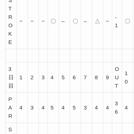
S
T
R
-
−
−
−
〇
–
〇
–
△
−
〇
O
1
K
E
3
O
1
日
1
2
3
4
5
6
7
8
9
U
0
目
T
P
3
A
4
3
4
5
4
5
3
4
4
4
6
R
S