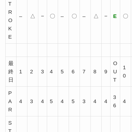
T
R
–
△
−
〇
–
〇
–
△
−
E
〇
O
K
E
最
O
1
終
1
2
3
4
5
6
7
8
9
U
0
日
T
P
3
A
4
3
4
5
4
5
3
4
4
4
6
R
S
T