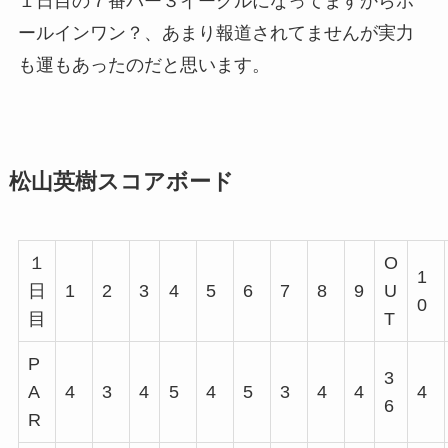
１日目の７番パー３イーグルになってますから
ホ
ールインワン？
、あまり報道されてませんが実力
も運もあったのだと思います。
松山英樹スコアボード
１
O
1
日
1
2
3
4
5
6
7
8
9
U
0
目
T
P
3
A
4
3
4
5
4
5
3
4
4
4
6
R