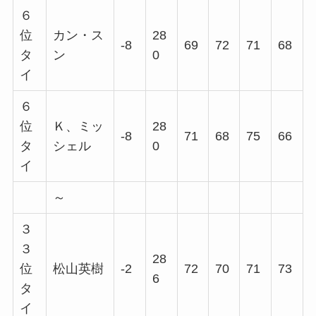
６
位
カン・ス
28
-8
69
72
71
68
タ
ン
0
イ
６
位
Ｋ、ミッ
28
-8
71
68
75
66
タ
シェル
0
イ
～
３
３
28
位
松山英樹
-2
72
70
71
73
6
タ
イ