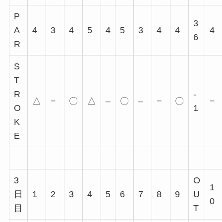
P
3
A
4
3
4
5
4
5
3
4
4
4
6
R
S
T
R
-
△
−
〇
△
–
〇
–
−
〇
−
O
1
K
E
3
O
1
日
1
2
3
4
5
6
7
8
9
U
0
目
T