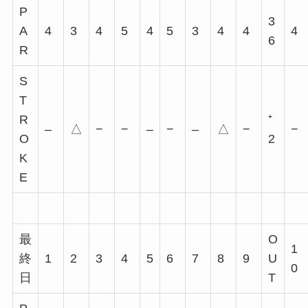
P
3
A
4
3
4
5
4
5
3
4
4
4
6
R
S
T
R
⁺
–
△
−
−
–
−
–
△
−
−
O
2
K
E
最
O
1
終
1
2
3
4
5
6
7
8
9
U
0
日
T