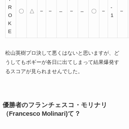
R
-
〇
△
−
−
–
−
–
〇
−
−
O
1
K
E
松山英樹プロ
決して悪くはないと思いますが、ど
うしてもボギーが各日に出てしまって結果爆発す
るスコアが見られませんでした。
優勝者の
フランチェスコ・モリナリ
（Francesco Molinari)て？