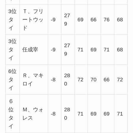
3位
Ｔ、フリ
27
タ
ートウッ
-9
69
66
76
68
9
イ
ド
3位
27
タ
任成宰
-9
71
69
71
68
9
イ
6位
Ｒ、マキ
28
タ
-8
72
70
66
72
ロイ
0
イ
６
位
Ｍ、ウォ
28
-8
71
69
69
71
タ
レス
0
イ