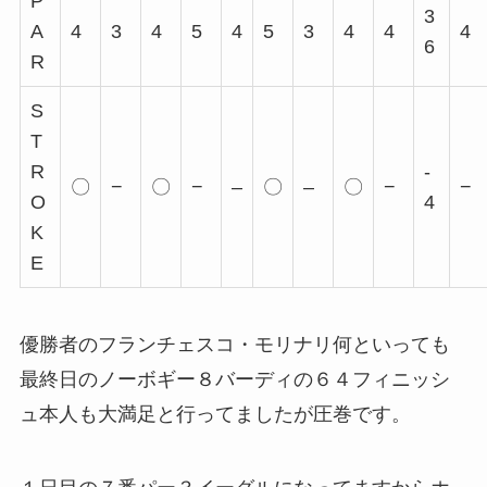
P
3
A
4
3
4
5
4
5
3
4
4
4
6
R
S
T
R
-
〇
−
〇
−
–
〇
–
〇
−
−
O
4
K
E
優勝者の
フランチェスコ・モリナリ
何といっても
最終日のノーボギー８バーディの
６４フィニッシ
ュ
本人も大満足と行ってましたが圧巻です。