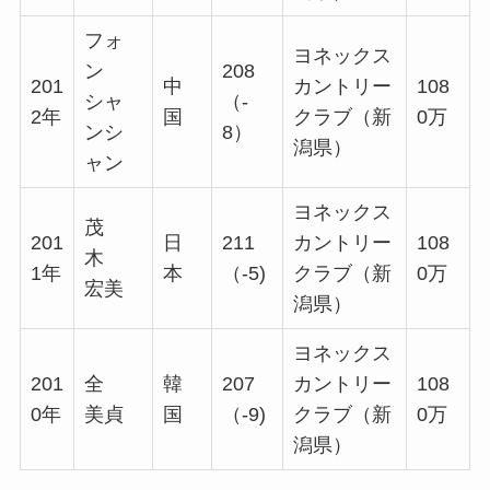
フォ
ヨネックス
ン
208
201
中
カントリー
108
シャ
（-
2年
国
クラブ（新
0万
ンシ
8）
潟県）
ャン
ヨネックス
茂
201
日
211
カントリー
108
木
1年
本
（-5)
クラブ（新
0万
宏美
潟県）
ヨネックス
201
全
韓
207
カントリー
108
0年
美貞
国
（-9)
クラブ（新
0万
潟県）