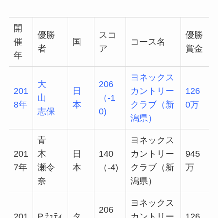
開
優勝
スコ
優勝
催
国
コース名
者
ア
賞金
年
ヨネックス
大
206
201
日
カントリー
126
山
（-1
8年
本
クラブ（新
0万
志保
0)
潟県）
青
ヨネックス
201
木
日
140
カントリー
945
7年
瀬令
本
（-4)
クラブ（新
万
奈
潟県）
ヨネックス
206
201
P.ﾁｭﾃｨ
タ
カントリー
126