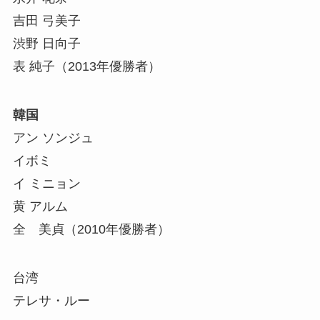
吉田 弓美子
渋野 日向子
表 純子（2013年優勝者）
韓国
アン ソンジュ
イボミ
イ ミニョン
黄 アルム
全 美貞（2010年優勝者）
台湾
テレサ・ルー