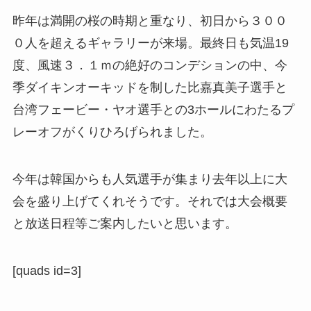
昨年は満開の桜の時期と重なり、初日から
３００
０人を超える
ギャラリーが来場。最終日も気温19
度、風速３．１ｍの絶好のコンデションの中、今
季ダイキンオーキッドを制した
比嘉真美子
選手と
台湾
フェービー・ヤオ
選手との3ホールにわたるプ
レーオフがくりひろげられました。
今年は韓国からも人気選手が集まり去年以上に大
会を盛り上げてくれそうです。それでは大会概要
と放送日程等ご案内したいと思います。
[quads id=3]