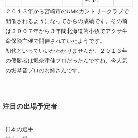
２０１３年
から宮崎市の
UMKカントリークラブで
開催
されるようになってからの成績です。その前
は２００７年から３年間北海道苫小牧でアクサ生
命保険主催で開催されていたようです。
初代といっていいかわかりませんが、２０１３年
の優勝者は
堀奈津佳プロ
だったんですね、今人気
の
堀琴音プロ
の
お姉さん
です。
注目の出場予定者
日本の選手