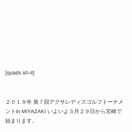
[quads id=4]
２０１９年 第７回
アクサレディスゴルフトーナメ
ント
in MIYAZAKI いよいよ３月２９日から
宮崎
で
始まります。