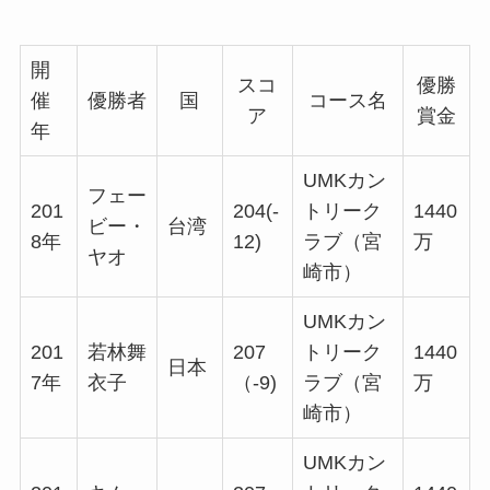
開
スコ
優勝
催
優勝者
国
コース名
ア
賞金
年
UMKカン
フェー
201
204(-
トリーク
1440
ビー・
台湾
8年
12)
ラブ（宮
万
ヤオ
崎市）
UMKカン
201
若林舞
207
トリーク
1440
日本
7年
衣子
（-9)
ラブ（宮
万
崎市）
UMKカン