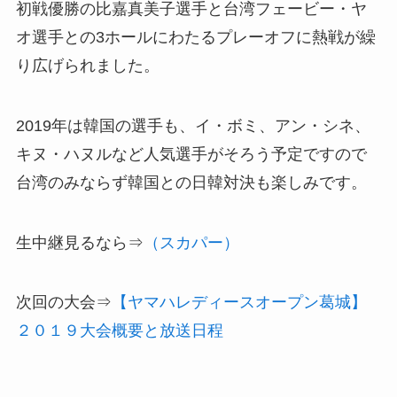
初戦優勝の
比嘉真美子
選手と台湾
フェービー・ヤ
オ
選手との3ホールにわたるプレーオフに熱戦が繰
り広げられました。
2019年は韓国の選手も、
イ・ボミ
、
アン・シネ
、
キヌ・ハヌル
など人気選手がそろう予定ですので
台湾のみならず韓国との日韓対決も楽しみです。
生中継見るなら⇒
（スカパー）
次回の大会⇒
【ヤマハレディースオープン葛城】
２０１９大会概要と放送日程